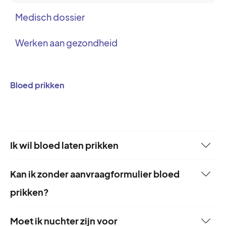
Medisch dossier
Werken aan gezondheid
Bloed prikken
Ik wil bloed laten prikken
De afname van bloed wordt uitgevoerd op
Kan ik zonder aanvraagformulier bloed
aanvraag van bijvoorbeeld de huisarts of
prikken?
medisch specialist. Bij een bloedafname wordt
Om bloed te kunnen prikken heb je een digitaal
Moet ik nuchter zijn voor
een hoeveelheid bloed afgenomen; in de